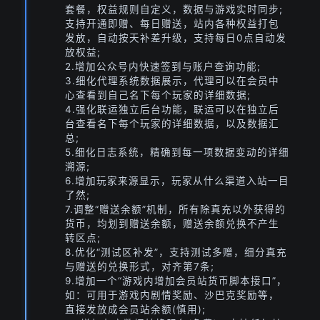
套餐，权益规则自定义，数据与游戏实时同步;
支持开通即赠、每日赠送，站内各种权益打包
发放，自动按天补差升级，支持每日0点自动发
放权益;
2.增加公众号内快速签到与账户查询功能;
3.细化代理系统数据展示，代理可以在会员中
心查看到自己名下每个玩家的详细数据;
4.强化联运独立后台功能，联运可以在独立后
台查看名下每个玩家的详细数据，以及数据汇
总;
5.细化日志系统，精确到每一项数据变动的详细
溯源;
6.增加玩家来源显示，玩家从什么渠道入站一目
了然;
7.调整“赠送余额”机制，所有除真充以外获得的
货币，均划到赠送余额，赠送余额兑换不产生
转区点;
8.优化“测试区补发”，支持测试多赠，细分真充
与赠送的兑换形式，对齐第7条;
9.增加一个“游戏内增加会员站货币脚本接口”，
如：可用于游戏内剧情奖励、沙巴克奖励等，
直接发放成会员站余额(慎用);