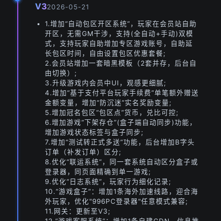
V3
2026-05-21
1.增加“自动包区开区系统”，玩家在会员站自助
开区，无需GM干涉，支持(全自动+手动)双模
式，支持玩家自助增加专区游戏账号，自助延
长包区时间，自由设置包区优惠套餐;
2.会员站增加一套暗黑模板（2套并存，后台自
由切换）;
3.升级游戏内会员中UI，观感更细腻;
4.增加“基于支付平台玩家手续费”单笔额外赠送
金额变量，增加“防沉迷”实名奖励变量;
5.增加冠名包区“包区点”货币，兑比可控;
6.增加游戏“下架存仓”(盒子端自动同步)功能，
增加游戏状态标签与盒子同步;
7.增加“测试转正式多送”功能，后台增加B字头
订单（补发订单）区分;
8.优化“联运系统”，同一套系统自动区分盒子或
登录器，同页面精确到单一游戏;
9.优化“日志系统”，玩家行为细化记录;
10.“游戏盒子”：增加1条海外加速线路，迎合海
外玩家，优化"996PC登录器"任意模式兼容;
11.网关：更新至V3;